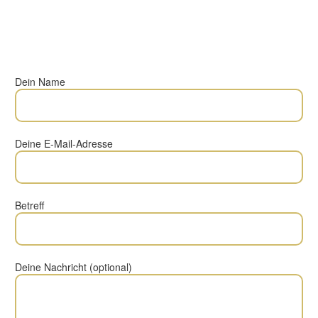
diese immer zur Seite und
erklären ggf. noch einmal
den Stoff.“
Dein Name
Deine E-Mail-Adresse

Betreff
Deine Nachricht (optional)