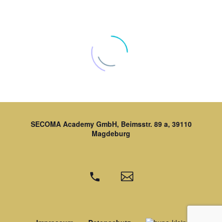
Secoma Academy ist sehr
empfehlenswert!

SECOMA Academy GmbH,
Beimsstr. 89 a, 39110
Magdeburg